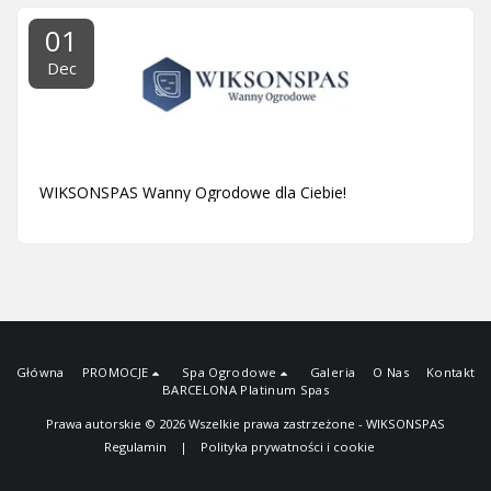
01
Dec
WIKSONSPAS Wanny Ogrodowe dla Ciebie!
Główna
PROMOCJE
Spa Ogrodowe
Galeria
O Nas
Kontakt
BARCELONA Platinum Spas
Prawa autorskie © 2026 Wszelkie prawa zastrzeżone -
WIKSONSPAS
Regulamin
|
Polityka prywatności i cookie