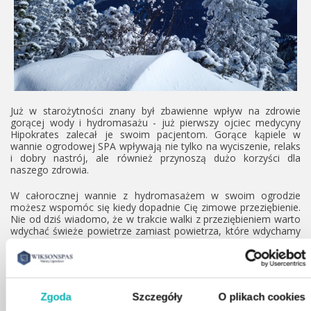
Już w starożytności znany był zbawienne wpływ na zdrowie
gorącej wody i hydromasażu - już pierwszy ojciec medycyny
Hipokrates zalecał je swoim pacjentom. Gorące kąpiele w
wannie ogrodowej SPA wpływają nie tylko na wyciszenie, relaks
i dobry nastrój, ale również przynoszą dużo korzyści dla
naszego zdrowia.
W całorocznej wannie z hydromasażem w swoim ogrodzie
możesz wspomóc się kiedy dopadnie Cię zimowe przeziębienie.
Nie od dziś wiadomo, że w trakcie walki z przeziębieniem warto
wdychać świeże powietrze zamiast powietrza, które wdychamy
w pomieszczeniach. Zimne powietrze może również złagodzić
kaszel i ból gardła. Warto pamiętać o czapce w trakcie seansu i
o suchym i ciepłym szlafroku lub kurtce po wyjściu z wody.
Wanny z hydromasażem przynoszą organizmowi wysoki
Zgoda
Szczegóły
O plikach cookies
poziom odprężenia dla ciała i umysłu. Korzystanie z