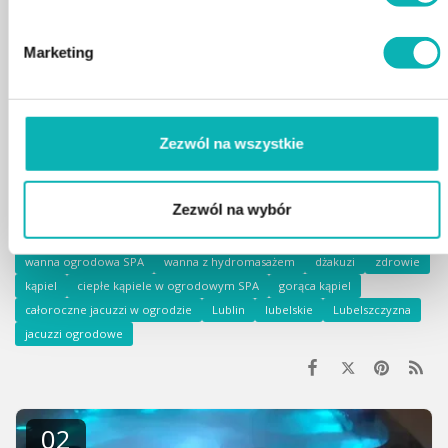
mazowieckie Warszawa Całoroczne ocieplone Spa do ogrodu
Jacuzzi ogrodowe opolskie Opole Całoroczne ocieplone Spa do
ogrodu Jacuzzi ogrodowe podkarpackie Rzeszów Całoroczne
Marketing
ocieplone Spa do ogrodu Jacuzzi ogrodowe podlaskie Białystok
Całoroczne ocieplone Spa do ogrodu Jacuzzi ogrodowe
pomorskie Gdańsk Całoroczne ocieplone Spa do ogrodu Jacuzzi
ogrodowe śląskie Katowice Całoroczne ocieplone Spa do
ogrodu Jacuzzi ogrodowe świętokrzyskie Kielce Całoroczne
Zezwól na wszystkie
ocieplone Spa do ogrodu Jacuzzi ogrodowe warmińsko-
mazurskie Olsztyn Całoroczne ocieplone Spa do ogrodu Jacuzzi
ogrodowe wielkopolskie Poznań Całoroczne ocieplone Spa do
ogrodu Jacuzzi ogrodowe zachodniopomorskie Szczecin
Zezwól na wybór
wanny ogrodowe SPA
wanny z hydromasażem
wanna ogrodowa SPA
wanna z hydromasażem
dżakuzi
zdrowie
kąpiel
ciepłe kąpiele w ogrodowym SPA
gorąca kąpiel
całoroczne jacuzzi w ogrodzie
Lublin
lubelskie
Lubelszczyzna
jacuzzi ogrodowe
02