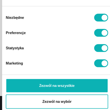
Wybór
Niezbędne
zgody
Preferencje
Statystyka
Marketing
Zezwól na wszystkie
Zezwól na wybór
Główna
PROMOCJE
Spa Ogrodowe
Galeria
O Nas
Kontakt