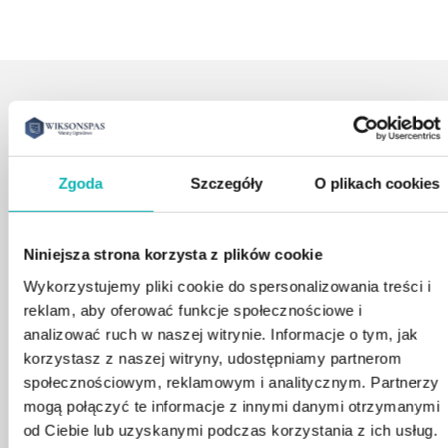
BLOG #KOMFORT
Zgoda
Szczegóły
O plikach cookies
Niniejsza strona korzysta z plików cookie
Ekskluzywna wanna ogrodowa ALTOS
Wykorzystujemy pliki cookie do spersonalizowania treści i
Model od renomowanego producenta Platinum Spas – ALTOS
reklam, aby oferować funkcje społecznościowe i
jest idealna dla rodzin i grup przyjaciół, zbudowana specjalnie z
myślą o komforcie każdego użytkownika.
analizować ruch w naszej witrynie. Informacje o tym, jak
Czytaj więcej
korzystasz z naszej witryny, udostępniamy partnerom
społecznościowym, reklamowym i analitycznym. Partnerzy
mogą połączyć te informacje z innymi danymi otrzymanymi
od Ciebie lub uzyskanymi podczas korzystania z ich usług.