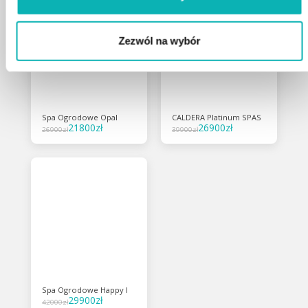
Zezwól na wybór
Spa Ogrodowe Opal
CALDERA Platinum SPAS
21800
zł
26900
zł
26900
zł
39900
zł
Spa Ogrodowe Happy I
29900
zł
42000
zł