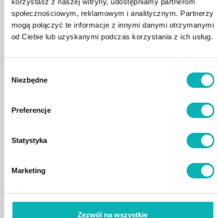
✔ Schodki – ułatwiają bezpieczne wejście.
korzystasz z naszej witryny, udostępniamy partnerom
społecznościowym, reklamowym i analitycznym. Partnerzy
Specyfikacja:
mogą połączyć te informacje z innymi danymi otrzymanymi
📌 Wymiary: 2000 × 2000 × 800 mm
📌 Waga: 350 kg
od Ciebie lub uzyskanymi podczas korzystania z ich usług.
Najniższa cena z 30 dni przed obniżką: 29900,00 zł.
Wybór
29900
zł
Niezbędne
zgody
34900
zł
-14.33%
Preferencje
Statystyka
DODAJ DO KOSZYKA
Marketing
Produkty powiązane
Zezwól na wszystkie