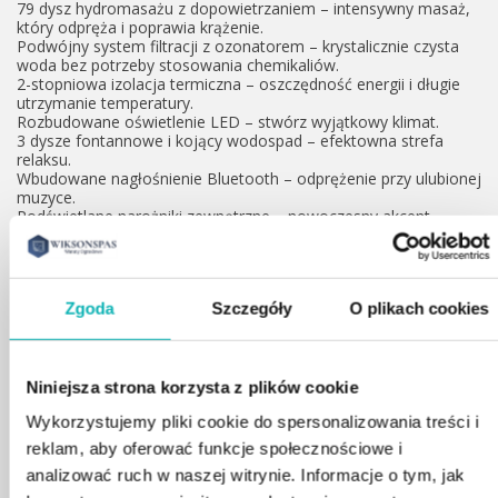
79 dysz hydromasażu z dopowietrzaniem – intensywny masaż,
który odpręża i poprawia krążenie.
Podwójny system filtracji z ozonatorem – krystalicznie czysta
woda bez potrzeby stosowania chemikaliów.
2-stopniowa izolacja termiczna – oszczędność energii i długie
utrzymanie temperatury.
Rozbudowane oświetlenie LED – stwórz wyjątkowy klimat.
3 dysze fontannowe i kojący wodospad – efektowna strefa
relaksu.
Wbudowane nagłośnienie Bluetooth – odprężenie przy ulubionej
muzyce.
Podświetlane narożniki zewnętrzne – nowoczesny akcent
wizualny.
Technologia i wydajność:
Grzałka 3000W – szybkie nagrzewanie wody.
Sterownik Gecko K300 – łatwa i intuicyjna obsługa.
Zgoda
Szczegóły
O plikach cookies
Pompy hydromasażu: 2x3HP + pompa cyrkulacyjna 0,35HP –
efektywny hydromasaż i filtracja.
Zasilanie 380V – dla najwyższej wydajności.
Komfort i design
Ekskluzywna kolorystyka: Sterling Silver (biały marmurkowy) –
Niniejsza strona korzysta z plików cookie
stylowy i nowoczesny wygląd, który doskonale komponuje się z
Wykorzystujemy pliki cookie do spersonalizowania treści i
każdą aranżacją ogrodową.
reklam, aby oferować funkcje społecznościowe i
Zestaw zawiera:
analizować ruch w naszej witrynie. Informacje o tym, jak
✔ Pokrywę termiczną – zabezpiecza ciepło.