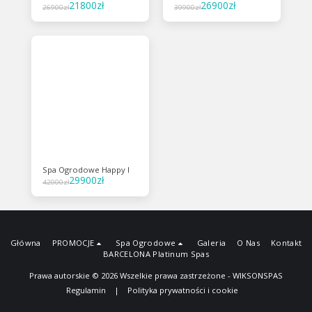
21800
zł
26900
zł
26900
zł
39900
zł
Spa Ogrodowe Happy I
29900
zł
42000
zł
Główna
PROMOCJE
Spa Ogrodowe
Galeria
O Nas
Kontakt
BARCELONA Platinum Spas
Prawa autorskie © 2026 Wszelkie prawa zastrzeżone -
WIKSONSPAS
Regulamin
|
Polityka prywatności i cookie