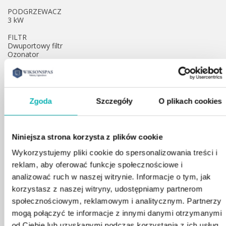
PODGRZEWACZ
3 kW
FILTR
Dwuportowy filtr
Ozonator
WYMIARY
300 x 228 x 100 cm
SYSTEM OPERACYJNY
Zgoda
Szczegóły
O plikach cookies
Balboa
LICZBA REGULATORÓW WODY
4
Niniejsza strona korzysta z plików cookie
CAŁKOWITA WAGA
Wykorzystujemy pliki cookie do spersonalizowania treści i
2985 kilogramów
reklam, aby oferować funkcje społecznościowe i
PUSTA WAGA
analizować ruch w naszej witrynie. Informacje o tym, jak
620 kg
korzystasz z naszej witryny, udostępniamy partnerom
PODŁĄCZENIE
społecznościowym, reklamowym i analitycznym. Partnerzy
220-240 V, 50 Hz 16/32 Amp
mogą połączyć te informacje z innymi danymi otrzymanymi
od Ciebie lub uzyskanymi podczas korzystania z ich usług.