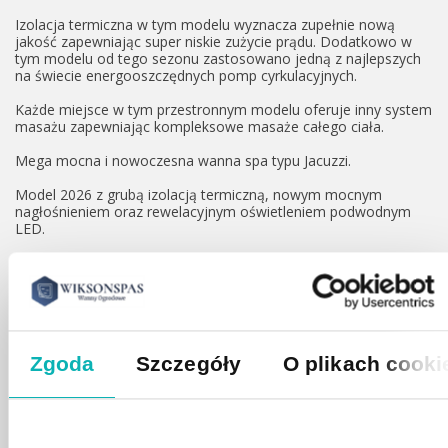
Izolacja termiczna w tym modelu wyznacza zupełnie nową
jakość zapewniając super niskie zużycie prądu. Dodatkowo w
tym modelu od tego sezonu zastosowano jedną z najlepszych
na świecie energooszczędnych pomp cyrkulacyjnych.
Każde miejsce w tym przestronnym modelu oferuje inny system
masażu zapewniając kompleksowe masaże całego ciała.
Mega mocna i nowoczesna wanna spa typu Jacuzzi.
Model 2026 z grubą izolacją termiczną, nowym mocnym
nagłośnieniem oraz rewelacyjnym oświetleniem podwodnym
LED.
2 pompy wodne o mocy 3 HP
1 pompa cyrkulacyjna o mocy: 0,53HP
Zgoda
Szczegóły
O plikach cooki
Do dyspozycji użytkownika jest aż 61 dysz.
2 długie leżanki + 3 komfortowe miejsca siedzące w tym fotel
kapitański zapewniający niesamowite masaże karku.