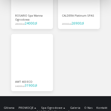
ROSARIO Spa Wanna
CALDERA Platinum SPAS
Ogrodowa
24000
zł
26900
zł
28000
zł
39900
zł
AWT 403 ECO
31900
zł
34000
zł
Główna
PROMOCJE
Spa Ogrodowe
Galeria
O Nas
Kontakt