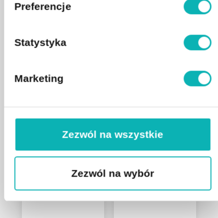
Preferencje
34900
zł
54000
zł
-35.37%
Statystyka
Marketing
DODAJ DO KOSZYKA
Produkty powiązane
Zezwól na wszystkie
Zezwól na wybór