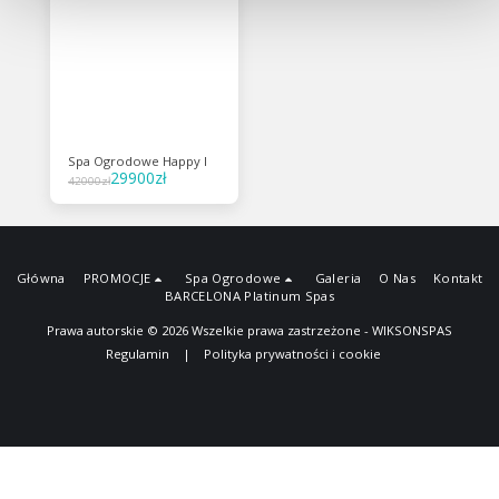
Spa Ogrodowe Happy I
29900
zł
42000
zł
Główna
PROMOCJE
Spa Ogrodowe
Galeria
O Nas
Kontakt
BARCELONA Platinum Spas
Prawa autorskie © 2026 Wszelkie prawa zastrzeżone -
WIKSONSPAS
Regulamin
|
Polityka prywatności i cookie