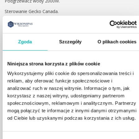
Podgrzewacz wody 2000W.
Sterowanie Gecko Canada.
Skuteczna dezynfekcja ozonowa 50 mg/h.
Bardzo skuteczny system podwójnej filtracji wody.
Zgoda
Szczegóły
O plikach cookies
Nowoczesne oświetlenie LED.
W zestawie gruba pokrywa termiczna oraz schodki.
Niniejsza strona korzysta z plików cookie
Wymiary: 190 x 190 x 90cm.
Wykorzystujemy pliki cookie do spersonalizowania treści i
Oferta promocyjna limitowana
reklam, aby oferować funkcje społecznościowe i
Najniższa cena z 30 dni : 21 900,00 zł
analizować ruch w naszej witrynie. Informacje o tym, jak
korzystasz z naszej witryny, udostępniamy partnerom
społecznościowym, reklamowym i analitycznym. Partnerzy
21900
zł
26000
zł
-15.77%
mogą połączyć te informacje z innymi danymi otrzymanymi
od Ciebie lub uzyskanymi podczas korzystania z ich usług.