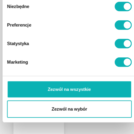
Wybór
Niezbędne
zgody
DODAJ DO KOSZYKA
Preferencje
Produkty powiązane
Statystyka
Marketing
Zezwól na wszystkie
Spa Ogrodowe Opal
CALDERA Platinum SPAS
21800
zł
26900
zł
26900
zł
39900
zł
Zezwól na wybór