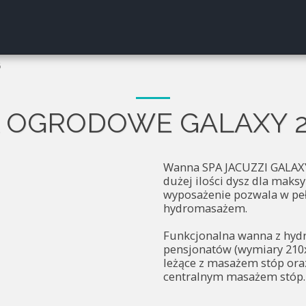
SPA OG
GŁÓWNA
6
A OGRODOWE GALAXY 2
Wanna SPA JACUZZI GALAX
dużej ilości dysz dla mak
wyposażenie pozwala w peł
hydromasażem.
Funkcjonalna wanna z hydr
pensjonatów (wymiary 210
leżące z masażem stóp oraz
centralnym masażem stóp.