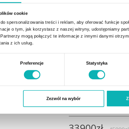
Wyposażenie
 plików cookie
Liczba poduszek 3
do spersonalizowania treści i reklam, aby oferować funkcje sp
Oświetlenie LED 12V / 12W
ormacje o tym, jak korzystasz z naszej witryny, udostępniamy p
Wodospad Tak
Partnerzy mogą połączyć te informacje z innymi danymi otrzym
Liczba głośników 2
Spód ABS z dnem próżnio
nia z ich usług.
Waga
Preferencje
Statystyka
Waga bez wody 405 kg
Waga z wodą 1595 kg
Zasilanie
Zasilanie Podłączenie 3-fa
Zezwól na wybór
Z
Najniższa cena w ciągu 30 dn
33900
zł