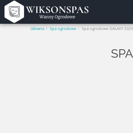
Główna
Spa ogrodowe
Spa ogrodowe GALAXY 202
SP