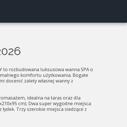
RODOWE
GALERIA
O NAS
KONTAKT
BLOG
026
Y to rozbudowana luksusowa wanna SPA o
symalnego komfortu użytkowania. Bogate
ni docenić zalety własnej wanny z
omasażem, idealna na taras oraz dla
x210x95 cm). Dwa super wygodne miejsca
 łydek. Trzy szerokie miejsca siedzące z