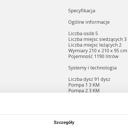
Specyfikacja
Ogólne informacje
Liczba osób 5
Liczba miejsc siedzących 3
Liczba miejsc leżących 2
Wymiary 210 x 210 x 95 cm
Pojemność 1190 litrów
Systemy i technologia
Liczba dysz 91 dysz
Pompa 1 3 KM
Pompa 2 3 KM
Grzałka 3 kW
System sterowania Balboa
Izolacja Pianka HD
Filtr Filtr papierowy 2x
Pompa cyrkulacyjna Tak
Szczegóły
Materiał wanny Aristech