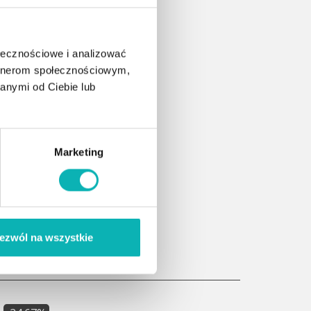
ołecznościowe i analizować
artnerom społecznościowym,
anymi od Ciebie lub
wym
Marketing
zowe
ezwól na wszystkie
i: 33 900 zł.