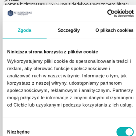
Pompa hydromasażu: 1x1500W z dedykowanym trybem filtracji
– zapewnia efektywny masaż i cyrkulację wody.
Zasilanie 230V – idealne do domowego użytku.
Dodatkowe Akcesoria:
W zestawie znajdziesz:
Zgoda
Szczegóły
O plikach cookies
Pokrywę termiczną – zabezpiecza wodę przed utratą ciepła.
Schodki – ułatwiają bezpieczne wejście i wyjście z jacuzzi.
Dlaczego warto wybrać jacuzzi Camp royal?
Niniejsza strona korzysta z plików cookie
To jacuzzi to nie tylko urządzenie – to inwestycja w zdrowie,
Wykorzystujemy pliki cookie do spersonalizowania treści i
relaks i luksus w harmonijnym wydaniu. Dzięki zaawansowanym
reklam, aby oferować funkcje społecznościowe i
technologiom, eleganckiemu designowi i funkcjonalności, Camp
analizować ruch w naszej witrynie. Informacje o tym, jak
royal stanie się centrum relaksu w Twoim ogrodzie, idealnym
dla par szukających intymnego i komfortowego rozwiązania.
korzystasz z naszej witryny, udostępniamy partnerom
społecznościowym, reklamowym i analitycznym. Partnerzy
Specyfikacja:
mogą połączyć te informacje z innymi danymi otrzymanymi
18 dysz hydromasażu z możliwością dopowietrzenia
od Ciebie lub uzyskanymi podczas korzystania z ich usług.
System filtracji z ozonatorem
Oświetlenie LED – lampa na linii stóp
Niecka wykonana z akrylu
Miejsce dla 2 użytkowników na komfortowych leżankach
Wybór
Grzałka o mocy 2KW
Niezbędne
Prosty oraz intuicyjny sterownik
zgody