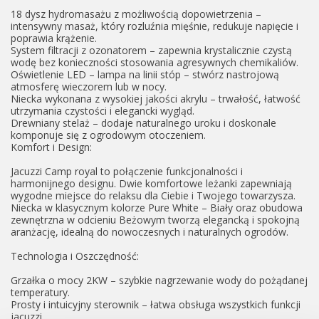
18 dysz hydromasażu z możliwością dopowietrzenia –
intensywny masaż, który rozluźnia mięśnie, redukuje napięcie i
poprawia krążenie.
System filtracji z ozonatorem – zapewnia krystalicznie czystą
wodę bez konieczności stosowania agresywnych chemikaliów.
Oświetlenie LED – lampa na linii stóp – stwórz nastrojową
atmosferę wieczorem lub w nocy.
Niecka wykonana z wysokiej jakości akrylu – trwałość, łatwość
utrzymania czystości i elegancki wygląd.
Drewniany stelaż – dodaje naturalnego uroku i doskonale
komponuje się z ogrodowym otoczeniem.
Komfort i Design:
Jacuzzi Camp royal to połączenie funkcjonalności i
harmonijnego designu. Dwie komfortowe leżanki zapewniają
wygodne miejsce do relaksu dla Ciebie i Twojego towarzysza.
Niecka w klasycznym kolorze Pure White – Biały oraz obudowa
zewnętrzna w odcieniu Beżowym tworzą elegancką i spokojną
aranżację, idealną do nowoczesnych i naturalnych ogrodów.
Technologia i Oszczędność:
Grzałka o mocy 2KW – szybkie nagrzewanie wody do pożądanej
temperatury.
Prosty i intuicyjny sterownik – łatwa obsługa wszystkich funkcji
jacuzzi.