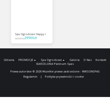
Spa Ogrodowe Happy I
29900
zł
42000
zł
Główna
PROMOCJE
Spa Ogrodowe
Galeria
O Nas
Kontakt
BARCELONA Platinum Spas
Prawa autorskie © 2026 Wszelkie prawa zastrzeżone -
WIKSONSPAS
Regulamin
|
Polityka prywatności i cookie