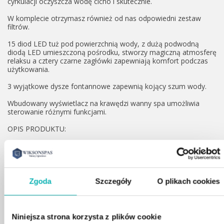
cyrkulacji oczyszcza wodę cicho i skutecznie.
W komplecie otrzymasz również od nas odpowiedni zestaw
filtrów.
15 diod LED tuż pod powierzchnią wody, z dużą podwodną
diodą LED umieszczoną pośrodku, stworzy magiczną atmosferę
relaksu a cztery czarne zagłówki zapewniają komfort podczas
użytkowania.
3 wyjątkowe dysze fontannowe zapewnią kojący szum wody.
Wbudowany wyświetlacz na krawędzi wanny spa umożliwia
sterowanie różnymi funkcjami.
OPIS PRODUKTU:
– 15 diod LED tuż pod powierzchnią wody w tym jedna duża
przy dnie.
– wszystkie dysze masujące można regulować pod względem
intensywności.
– Funkcja dezynfekcji ozonem
Zgoda
Szczegóły
O plikach cookies
– 4 komfortowe czarne zagłówki
– Kolor wanny: biały
– Kolor obudowy: czarny
Niniejsza strona korzysta z plików cookie
ZAKRES DOSTAWY: