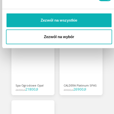
DODAJ DO KOSZYKA
Zezwól na wszystkie
Produkty powiązane
Zezwól na wybór
Spa Ogrodowe Opal
CALDERA Platinum SPAS
21800
zł
26900
zł
26900
zł
39900
zł