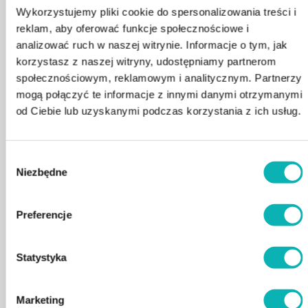
Wykorzystujemy pliki cookie do spersonalizowania treści i
– 1x jacuzzi Bilbao bez pokrywy termicznej i schodków
reklam, aby oferować funkcje społecznościowe i
– 4 zagłówki
– zestaw filtrów
analizować ruch w naszej witrynie. Informacje o tym, jak
korzystasz z naszej witryny, udostępniamy partnerom
SPECYFIKACJA TECHNICZNA:
społecznościowym, reklamowym i analitycznym. Partnerzy
– Pompa dwubiegowa
mogą połączyć te informacje z innymi danymi otrzymanymi
– Funkcja hydromasażu – 1500 W
od Ciebie lub uzyskanymi podczas korzystania z ich usług.
– Funkcja cyrkulacji i filtrowanie: 350 W
– głośność: ok. 70 db
– Wymiary ): 180 x 160 x 79 cm
– Waga: ok. 250 kg
Wybór
– Wysokość napełnienia: 70 cm
Niezbędne
– Pojemność wody: 850 l
zgody
Najniższa cena z 30 dni przed obniżką: 21 900 zł.
Preferencje
21900
zł
22500
zł
-2.67%
Statystyka
Marketing