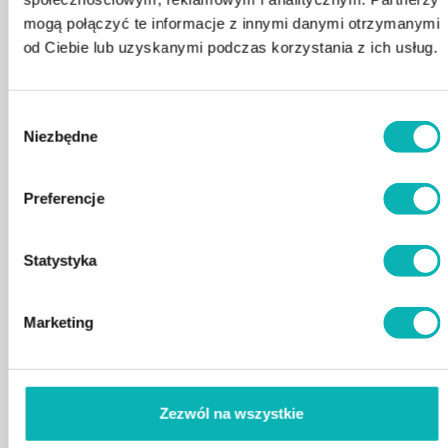
mogą połączyć te informacje z innymi danymi otrzymanymi
od Ciebie lub uzyskanymi podczas korzystania z ich usług.
Wybór
Pasion spas Serene 6
HANSCRAFT OKA 3
Niezbędne
zgody
nowoczesna wanna
WINTER
0
zł
0
zł
ogrodowa
Preferencje
Statystyka
Marketing
AWT Niemiecka jakość
0
zł
Zezwól na wszystkie